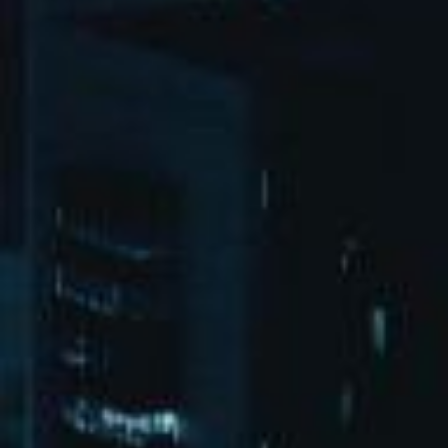
北京市朝阳区广渠东路1号院3-2-1
bd@chunhuiyt.com
微博
微信
首页
演出活动
关于壹号