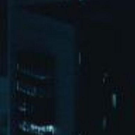
北京市朝阳区广渠东路1号院3-2-1
bd@chunhuiyt.com
微博
微信
首页
演出活动
关于壹号